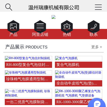






产品
阿里店铺
热销
联系
产品展示
更多 +
PRODUCTS
RH-800型复合气泡信封制袋机
复合气泡膜机
珍珠棉气泡膜通用型制袋机
全自动牛皮纸气泡(垫)膜信封
一出二优质气泡膜制袋机 珍珠棉制袋机
RK-1000-3000聚乙烯复合