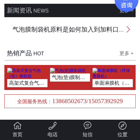
新闻资讯
更多 +
NEWS
气泡膜制袋机原料是如何加入到加料口的

热销产品
更多 +
HOT
气泡(垫)膜制袋机
高架式复合气泡（垫）膜机组
单面淋膜机（环保覆
13868502673/15057392929
全国服务热线：




首页
电话
短信
位置