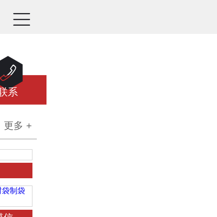


联系
更多 +