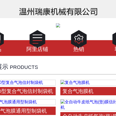



品
阿里店铺
热销
展示
PRODUCTS
800型复合气泡信封制袋机
复合气泡膜机
棉气泡膜通用型制袋机