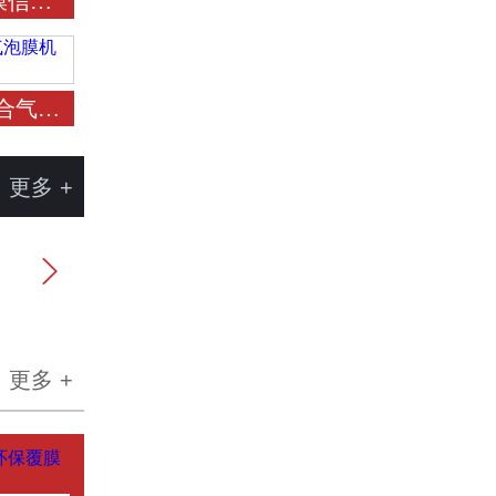
膜信封袋制袋机
乙烯复合气泡膜机组 气泡膜机 气垫膜设备
更多 +

更多 +