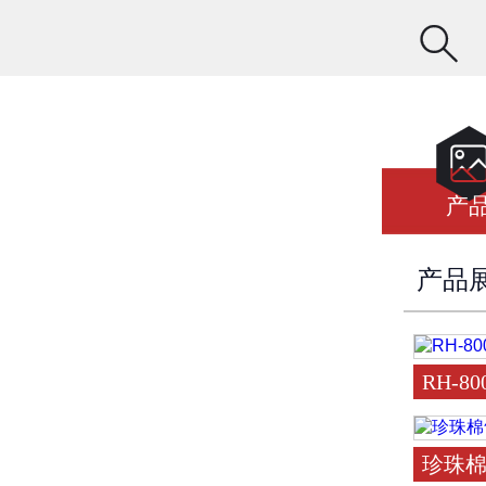

产
产品
RH-
珍珠