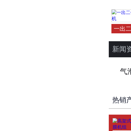
一出二
新闻
气
热销