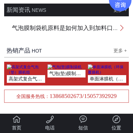
新闻资讯
更多 +
NEWS
气泡膜制袋机原料是如何加入到加料口的

热销产品
更多 +
HOT
气泡(垫)膜制袋机
高架式复合气泡（垫）膜机组
单面淋膜机（环保覆
13868502673/15057392929
全国服务热线：




首页
电话
短信
位置