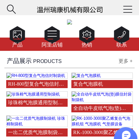






产品
阿里店铺
热销
联系
产品展示
更多 +
PRODUCTS
RH-800型复合气泡信封制袋机
复合气泡膜机
珍珠棉气泡膜通用型制袋机
全自动牛皮纸气泡(垫)膜信封
一出二优质气泡膜制袋机 珍珠棉制袋机
RK-1000-3000聚乙烯复合