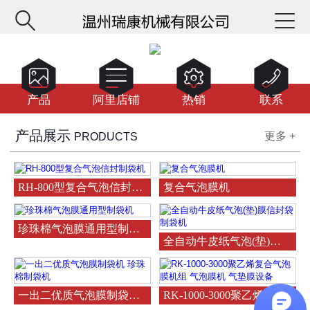






产品
阿里店铺
热销
联系
产品展示
更多 +
PRODUCTS
RH-800型复合气泡信封制袋机
复合气泡膜机
珍珠棉气泡膜通用型制袋机
全自动牛皮纸气泡(垫)膜信封
一出二优质气泡膜制袋机 珍珠棉制袋机
RK-1000-3000聚乙烯复合