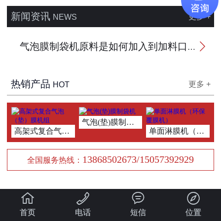
新闻资讯
更多 +
NEWS
气泡膜制袋机原料是如何加入到加料口的

热销产品
更多 +
HOT
气泡(垫)膜制袋机
高架式复合气泡（垫）膜机组
单面淋膜机（环保覆
13868502673/15057392929
全国服务热线：




首页
电话
短信
位置